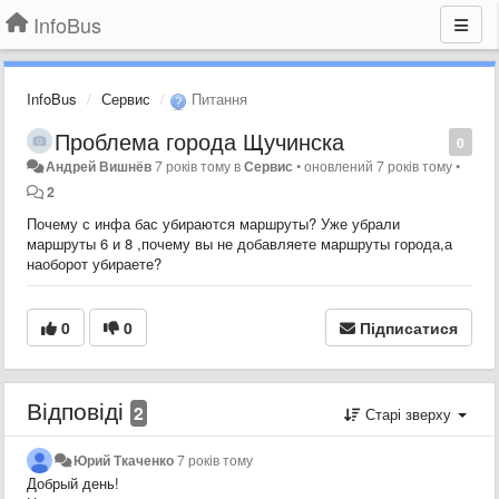
InfoBus
InfoBus
Сервис
Питання
Проблема города Щучинска
0
Андрей Вишнёв
7 років тому
в
Сервис
•
оновлений
7 років тому
•
2
Почему с инфа бас убираются маршруты? Уже убрали
маршруты 6 и 8 ,почему вы не добавляете маршруты города,а
наоборот убираете?
0
0
Підписатися
Відповіді
2
Старі зверху
Юрий Ткаченко
7 років тому
Добрый день!