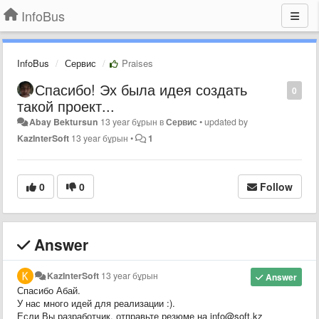
InfoBus
InfoBus
Сервис
Praises
Спасибо! Эх была идея создать
0
такой проект...
Abay Bektursun
13 year бұрын
в
Сервис
•
updated by
KazInterSoft
13 year бұрын
•
1
0
0
Follow
Answer
KazInterSoft
13 year бұрын
Answer
Спасибо Абай.
У нас много идей для реализации :).
Если Вы разработчик, отправьте резюме на info@soft.kz