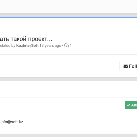
ть такой проект...
pdated by
KazInterSoft
13 years ago
•
1
Fol
An
info@soft.kz