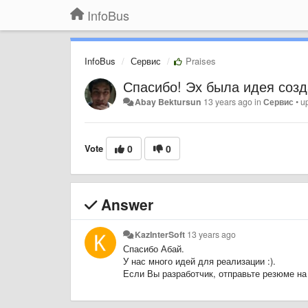
InfoBus
InfoBus
Сервис
Praises
Спасибо! Эх была идея созда
Abay Bektursun
13 years ago
in
Сервис
•
u
Vote
0
0
Answer
KazInterSoft
13 years ago
Спасибо Абай.
У нас много идей для реализации :).
Если Вы разработчик, отправьте резюме на 