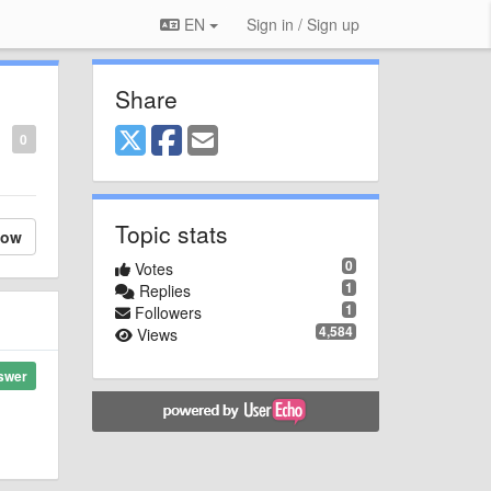
EN
Sign in / Sign up
Share
0
Topic stats
low
0
Votes
1
Replies
1
Followers
4,584
Views
swer