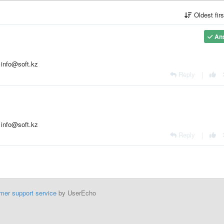
Oldest fir
An
info@soft.kz
Reply
|
info@soft.kz
Reply
|
mer support service
by UserEcho