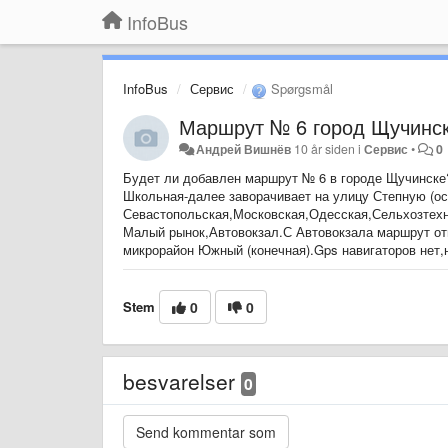
InfoBus
InfoBus
Сервис
Spørgsmål
Маршрут № 6 город Щучинс
Андрей Вишнёв
10 år siden
i
Сервис
•
0
Будет ли добавлен маршрут № 6 в городе Щучинске
Школьная-далее заворачивает на улицу Степную (ос
Севастопольская,Московская,Одесская,Сельхозтехни
Малый рынок,Автовокзал.С Автовокзала маршрут от
микрорайон Южный (конечная).Gps навигаторов нет,
Stem
0
0
besvarelser
0