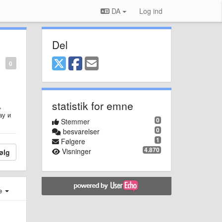
DA
Log ind
Del
0
statistik for emne
,
ау и
0
Stemmer
0
besvarelser
1
Følgere
4.870
Visninger
ølg
e