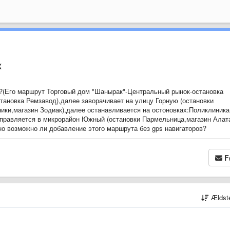
к
?(Его маршрут Торговый дом "Шанырак"-Центральный рынок-остановка
тановка Ремзавод),далее заворачивает на улицу Горную (остановки
ки,магазин Зодиак),далее останавливается на остоновках:Поликлиника
правляется в микрорайон Южный (остановки Пармельница,магазин Алат
но возможно ли добавление этого маршрута без gps навигаторов?
F
Ældst