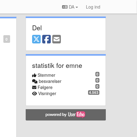
DA
Log ind
Del
0
statistik for emne
0
Stemmer
0
besvarelser
0
Følgere
4.563
Visninger