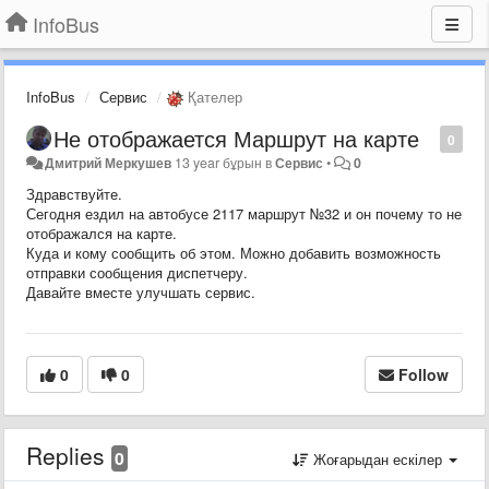
InfoBus
InfoBus
Сервис
Қателер
Не отображается Маршрут на карте
0
Дмитрий Меркушев
13 year бұрын
в
Сервис
•
0
Здравствуйте.
Сегодня ездил на автобусе 2117 маршрут №32 и он почему то не
отображался на карте.
Куда и кому сообщить об этом. Можно добавить возможность
отправки сообщения диспетчеру.
Давайте вместе улучшать сервис.
0
0
Follow
Replies
0
Жоғарыдан ескілер