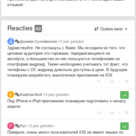
отзывов!
Reacties
42
Oudste eerst
Данияр Сулейменов
13 jaar geleden
Здравствуйте. Не соглашусь с Вами. Мы исходили из того, что
целевая аудитория это горожане, передвигающиеся на
автобусе, а большинство из них пользуются телефонами на
платформе андроид. Также необходимо учитывать тот факт, что
телефоны с ОС андроид довольно доступны в цене. В будущем
планируем разработать аналогичное приложение на IOS
|
KazInterSoft
13 jaar geleden
+1
Под iPhone и iPad приложение планируем подготовить к началу
апреля
|
Рус
13 jaar geleden
+1
Поверьте, очень много пользователей iOS не имеют машин по