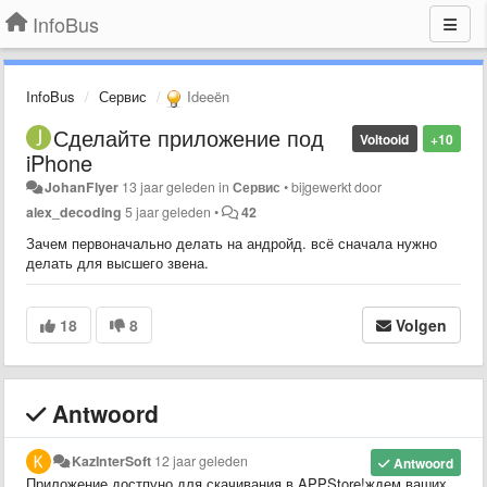
InfoBus
InfoBus
Сервис
Ideeën
Сделайте приложение под
Voltooid
+10
iPhone
JohanFlyer
13 jaar geleden
in
Сервис
•
bijgewerkt door
alex_decoding
5 jaar geleden
•
42
Зачем первоначально делать на андройд. всё сначала нужно
делать для высшего звена.
18
8
Volgen
Antwoord
KazInterSoft
12 jaar geleden
Antwoord
Приложение достпуно для скачивания в APPStore!ждем ваших