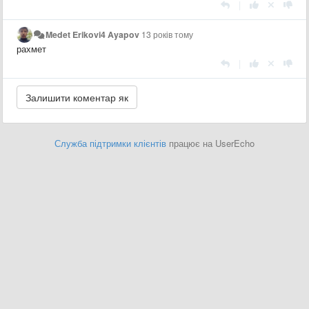
|
Medet Erikovi4 Ayapov
13 років тому
рахмет
|
Служба підтримки клієнтів
працює на UserEcho