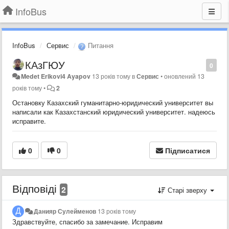
InfoBus
InfoBus
Сервис
Питання
КАзГЮУ
0
Medet Erikovi4 Ayapov
13 років тому
в
Сервис
•
оновлений
13
років тому
•
2
Остановку Казахский гуманитарно-юридический университет вы
написали как Казахстанский юридический университет. надеюсь
исправите.
0
0
Підписатися
Відповіді
2
Старі зверху
Данияр Сулейменов
13 років тому
Здравствуйте, спасибо за замечание. Исправим