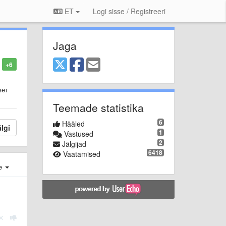
ET
Logi sisse / Registreeri
Jaga
+6
вет
Teemade statistika
6
Hääled
lgi
1
Vastused
2
Jälgijad
6418
Vaatamised
e