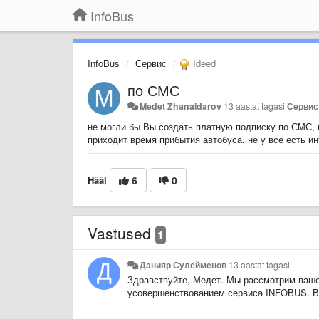
InfoBus
InfoBus
Сервис
Ideed
по СМС
Medet Zhanaidarov
13 aastat tagasi
Сервис
не могли бы Вы создать платную подписку по СМС, 
приходит время прибытия автобуса. не у все есть инт
Hääl
6
0
Vastused
1
Данияр Сулейменов
13 aastat tagasi
Здравствуйте, Медет. Мы рассмотрим ваше
усовершенствованием сервиса INFOBUS. В 