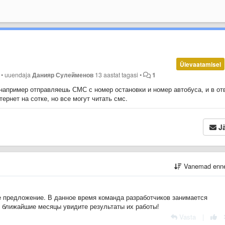
Ülevaatamisel
•
uuendaja
Данияр Сулейменов
13 aastat tagasi
•
1
например отправляешь СМС с номер остановки и номер автобуса, и в от
ернет на сотке, но все могут читать смс.
Jä
Vanemad enn
 предложение. В данное время команда разработчиков занимается
ближайшие месяцы увидите результаты их работы!
Vasta
|