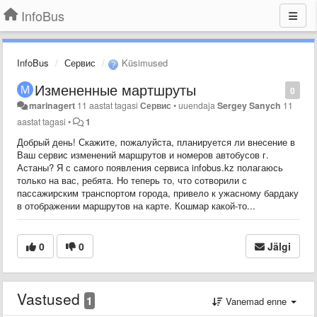
InfoBus
InfoBus
Сервис
Küsimused
Измененные мартшруты
0
marinagert
11 aastat tagasi
Сервис
•
uuendaja
Sergey Sanych
11
aastat tagasi
•
1
Добрый день! Скажите, пожалуйста, планируется ли внесение в
Ваш сервис изменений маршрутов и номеров автобусов г.
Астаны? Я с самого появления сервиса infobus.kz полагаюсь
только на вас, ребята. Но теперь то, что сотворили с
пассажирским транспортом города, привело к ужасному бардаку
в отображении маршрутов на карте. Кошмар какой-то...
0
0
Jälgi
Vastused
1
Vanemad enne