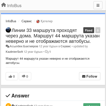
InfoBus
InfoBus
Сервис
Қателер
Линии 33 маршрута проходят
Fixed
0
через дома. Маршрут 44 маршрута указан
неверно и не отображаются автобусы.
Асылбек Бактияров
12 year бұрын
в
Сервис
•
updated by
KazInterSoft
12 year бұрын
•
1
Маршрут 44 маршрута указан неверно и не отображаются
автобусы.
0
0
Follow
Answer
KazInterSoft
12 year бұрын