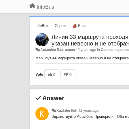
InfoBus
InfoBus
Сервис
Bugs
Линии 33 маршрута проходя
указан неверно и не отобра
Асылбек Бактияров
12 years ago
in
Сервис
•
update
Маршрут 44 маршрута указан неверно и не отобража
Vote
0
0
Answer
KazInterSoft
12 years ago
Здравствуйте Асылбек. Проверили . Оба ма