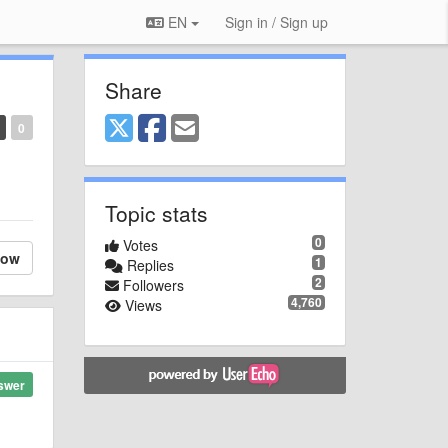
EN
Sign in / Sign up
Share
0
Topic stats
0
Votes
low
1
Replies
2
Followers
4,760
Views
swer