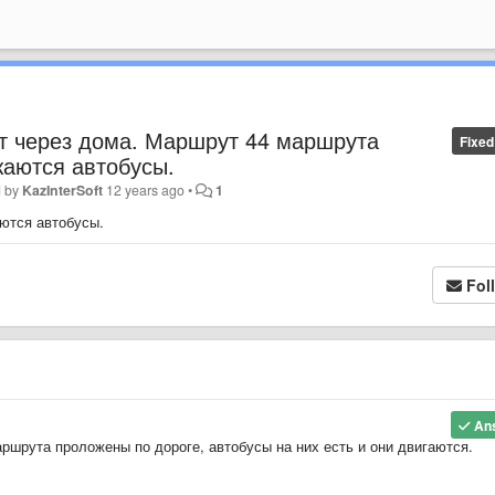
т через дома. Маршрут 44 маршрута
Fixed
жаются автобусы.
d by
KazInterSoft
12 years ago
•
1
ются автобусы.
Fol
An
ршрута проложены по дороге, автобусы на них есть и они двигаются.