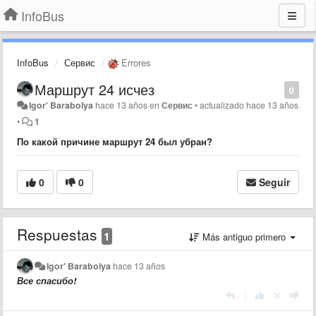
InfoBus
InfoBus
Сервис
Errores
Маршрут 24 исчез
0
Igor' Barabolya
hace 13 años
en
Сервис
•
actualizado
hace 13 años
•
1
​По какой причине маршрут 24 был убран?
0
0
Seguir
Respuestas
1
Más antiguo primero
Igor' Barabolya
hace 13 años
​Все спасибо!
|