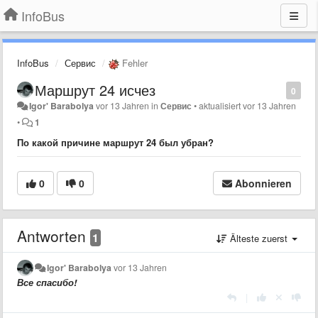
InfoBus
InfoBus
Сервис
Fehler
Маршрут 24 исчез
0
Igor' Barabolya
vor 13 Jahren
in
Сервис
•
aktualisiert
vor 13 Jahren
•
1
​По какой причине маршрут 24 был убран?
0
0
Abonnieren
Antworten
1
Älteste zuerst
Igor' Barabolya
vor 13 Jahren
​Все спасибо!
|