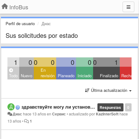
InfoBus
Perfil de usuario
Диас
Sus solicitudes por estado
1
0
0
0
0
0
0
1
En
Todo
Nuevo
revisión
Planeado
Iniciado
Finalizado
Rechaza
Última actualización
здравствуйте могу ли установить на смартфон это приложение
Respuestas
0
Диас
hace 13 años
en
Сервис
•
actualizado por
KazInterSoft
hace
13 años
•
1