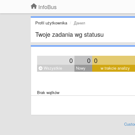
InfoBus
Profil użytkownika
Данил
Twoje zadania wg statusu
0
0
0
Wszystkie
Nowy
w trakcie analizy
Brak wątków
Custo