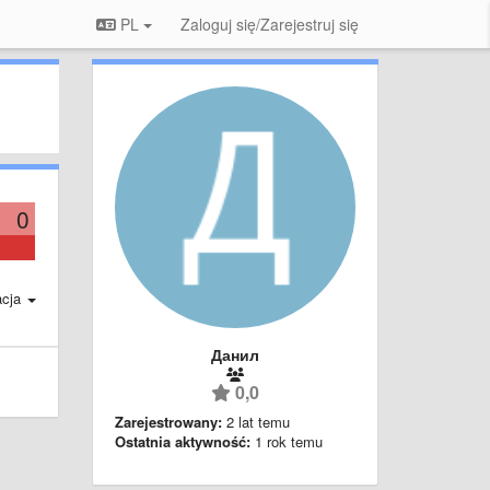
PL
Zaloguj się/Zarejestruj się
0
acja
Данил
0,0
Zarejestrowany:
2 lat temu
Ostatnia aktywność:
1 rok temu