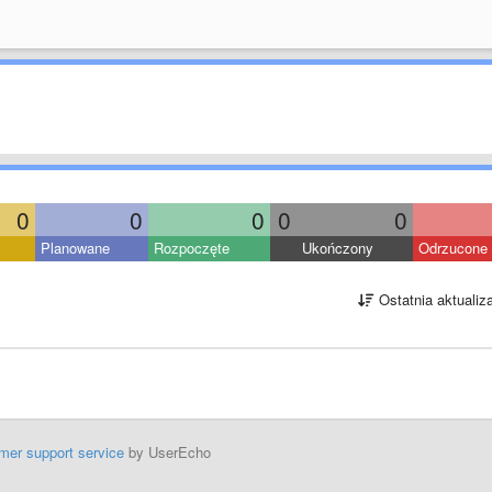
0
0
0
0
0
Planowane
Rozpoczęte
Ukończony
Odrzucone
Ostatnia aktualiz
mer support service
by UserEcho