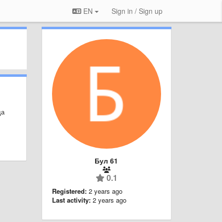
EN
Sign in / Sign up
да
Бул 61
0.1
Registered:
2 years ago
Last activity:
2 years ago