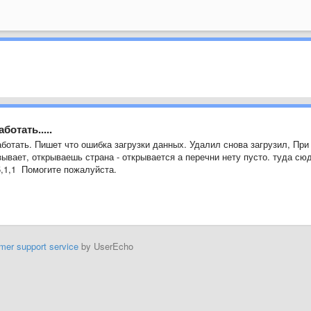
отать.....
ботать. Пишет что ошибка загрузки данных. Удалил снова загрузил, При
зывает, открываешь страна - открывается а перечни нету пусто. туда сю
5,1,1 Помогите пожалуйста.
mer support service
by UserEcho