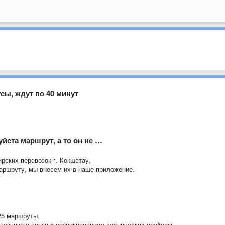
сы, ждут по 40 минут
йста маршрут, а то он не …
рских перевозок г. Кокшетау,
маршруту, мы внесем их в наше приложение.
25 маршруты.
возчика в связи с возникновением технических проблем.