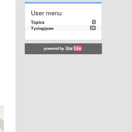
User menu
Topics
0
Түсіндірме
29