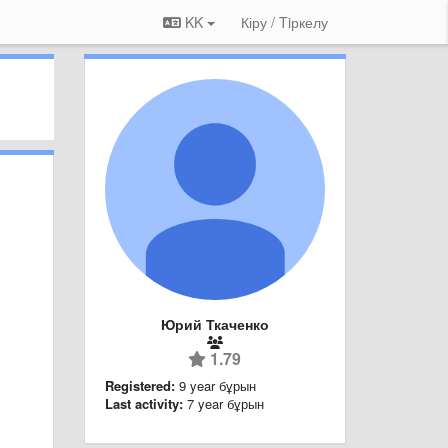
KK
Кіру / Tiркелу
Юрий Ткаченко
1.79
Registered:
9 year бұрын
Last activity:
7 year бұрын