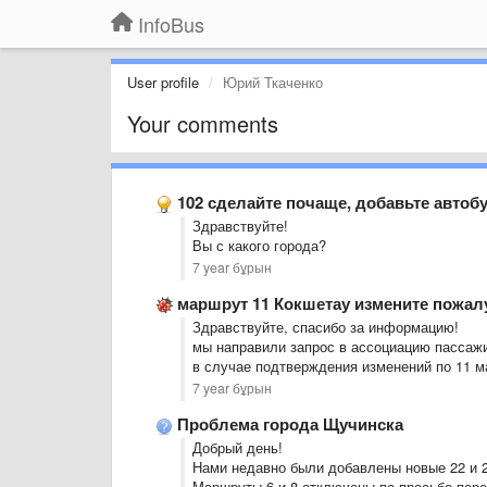
InfoBus
User profile
Юрий Ткаченко
Your comments
102 сделайте почаще, добавьте автобу
Здравствуйте!
Вы с какого города?
7 year бұрын
маршрут 11 Кокшетау измените пожалу
Здравствуйте, спасибо за информацию!
мы направили запрос в ассоциацию пассажи
в случае подтверждения изменений по 11 
7 year бұрын
Проблема города Щучинска
Добрый день!
Нами недавно были добавлены новые 22 и 
Маршруты 6 и 8 отключены по просьбе пере