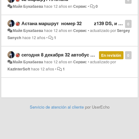
Майя Букабаева
hace 12 años
en
Сервис
•
0
Астана маршрут номер 32 z139 DS, и 824 не обнаруживаются сенодня на карте 9.12.14 год.
0
Майя Букабаева
hace 12 años
en
Сервис
•
actualizado por
Sergey
Sanych
hace 12 años
•
1
сегодня 8 декабря 32 автобус два автобуса совершенно не было видно на маршруте,хотя один из них подходил в оствновке. В такой мороз и стоять по 40 минут это издевательство.
En revisión
0
Майя Букабаева
hace 12 años
en
Сервис
•
actualizado por
KazInterSoft
hace 12 años
•
1
Servicio de atención al cliente
por UserEcho