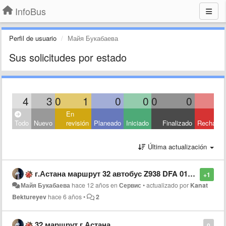
InfoBus
Perfil de usuario
Майя Букабаева
Sus solicitudes por estado
4
3
0
1
0
0
0
0
En
Todo
Nuevo
revisión
Planeado
Iniciado
Finalizado
Rechaza
Última actualización
г.Астана маршрут 32 автобус Z938 DFA 01 нет в инфобасе в течении всего дня
+1
Майя Букабаева
hace 12 años
en
Сервис
•
actualizado por
Kanat
Bektureyev
hace 6 años
•
2
32 маршрут г.Астана
0