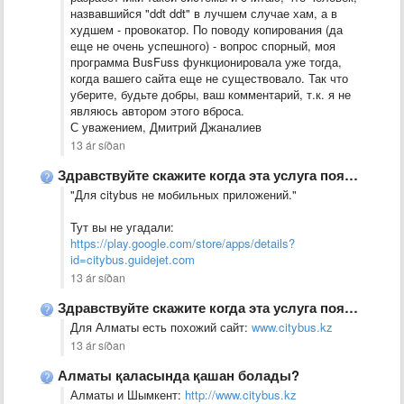
назвавшийся "ddt ddt" в лучшем случае хам, а в
худшем - провокатор. По поводу копирования (да
еще не очень успешного) - вопрос спорный, моя
программа BusFuss функционировала уже тогда,
когда вашего сайта еще не существовало. Так что
уберите, будьте добры, ваш комментарий, т.к. я не
являюсь автором этого вброса.
С уважением, Дмитрий Джаналиев
13 ár síðan
Здравствуйте скажите когда эта услуга появится в АЛМАТЫ?
​"Для citybus не мобильных приложений."
Тут вы не угадали:
https://play.google.com/store/apps/details?
id=citybus.guidejet.com
13 ár síðan
Здравствуйте скажите когда эта услуга появится в АЛМАТЫ?
​​​Для Алматы есть похожий сайт:
www.citybus.kz
13 ár síðan
Алматы қаласында қашан болады?
​Алматы и Шымкент:
http://www.citybus.kz