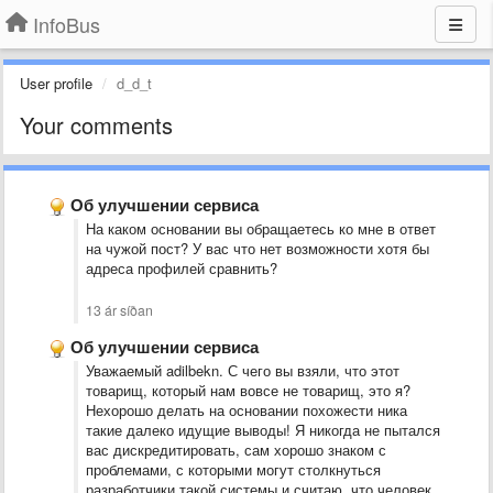
InfoBus
User profile
d_d_t
Your comments
Об улучшении сервиса
На каком основании вы обращаетесь ко мне в ответ
на чужой пост? У вас что нет возможности хотя бы
адреса профилей сравнить?
13 ár síðan
Об улучшении сервиса
Уважаемый adilbekn. С чего вы взяли, что этот
товарищ, который нам вовсе не товарищ, это я?
Нехорошо делать на основании похожести ника
такие далеко идущие выводы! Я никогда не пытался
вас дискредитировать, сам хорошо знаком с
проблемами, с которыми могут столкнуться
разработчики такой системы и считаю, что человек,