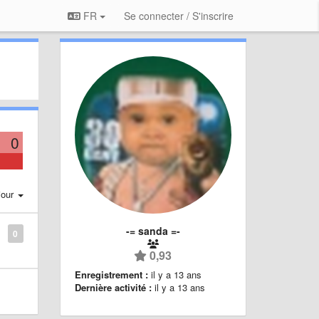
FR
Se connecter / S'inscrire
0
jour
-= sanda =-
0
0,93
Enregistrement :
il y a 13 ans
Dernière activité :
il y a 13 ans