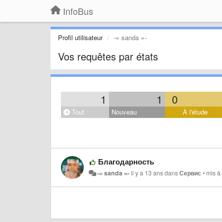
InfoBus
Profil utilisateur
-= sanda =-
Vos requêtes par états
1
1
0
Tout
Nouveau
À l'étude
Благодарность
-= sanda =-
il y a 13 ans
dans
Сервис
•
mis à