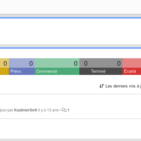
0
0
0
0
0
Prévu
Commencé
Terminé
Écarté
Les derniers mis à 
 jour par
KazInterSoft
il y a 13 ans
•
1