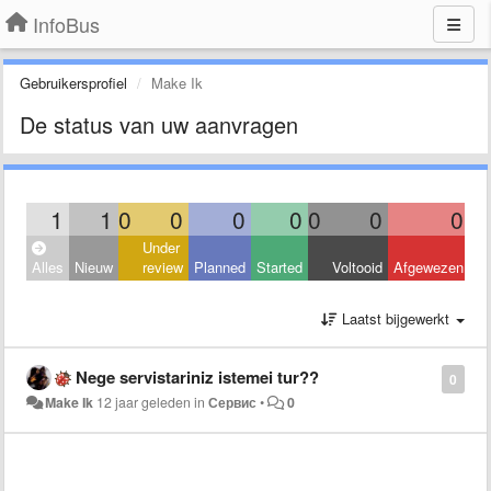
InfoBus
Gebruikersprofiel
Make Ik
De status van uw aanvragen
1
1
0
0
0
0
0
0
0
Under
Alles
Nieuw
review
Planned
Started
Voltooid
Afgewezen
Laatst bijgewerkt
Nege servistariniz istemei tur??
0
Make Ik
12 jaar geleden
in
Сервис
•
0