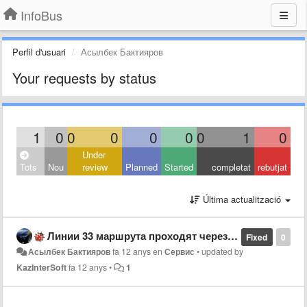
InfoBus
Perfil d'usuari
Асылбек Бактияров
Your requests by status
1
0
0
0
0
0
0
1
0
Under
Tots
Nou
review
Planned
Started
completat
rebutjat
Última actualització
Линии 33 маршрута проходят через дома. Маршрут 44 маршрута указан неверно и не отображаются автобусы.
Fixed
0
Асылбек Бактияров
fa 12 anys
en
Сервис
•
updated by
KazInterSoft
fa 12 anys
•
1