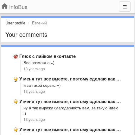
InfoBus
User profile
Евгений
Your comments
Глюк с лайком вконтакте
​Все возможно =)
13 years ago
У меня тут все вместе, поэтому сделаю как &quot;идея&quot;.
и за такой сервис =)
13 years ago
У меня тут все вместе, поэтому сделаю как &quot;идея&quot;.
​ну а так выражу благодарность вам, за такую идею
:)
13 years ago
У меня тут все вместе, поэтому сделаю как &quot;идея&quot;.