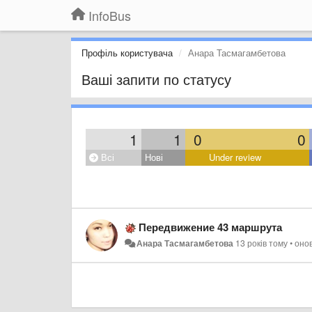
InfoBus
Профіль користувача
Анара Тасмагамбетова
Ваші запити по статусу
1
1
0
0
Всі
Нові
Under review
Передвижение 43 маршрута
Анара Тасмагамбетова
13 років тому
•
оно