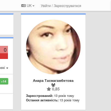
UK
Увійти / Зареєструватися
0
ені
Анара Тасмагамбетова
+14
0,85
Зареєстрований:
13 років тому
Остання активність:
13 років тому