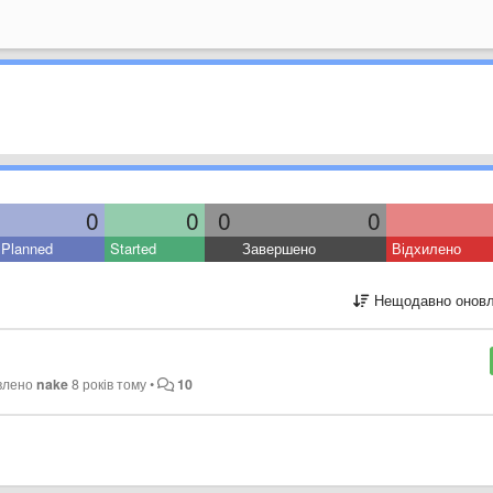
0
0
0
0
Planned
Started
Завершено
Відхилено
Нещодавно оновл
влено
nake
8 років тому
•
10