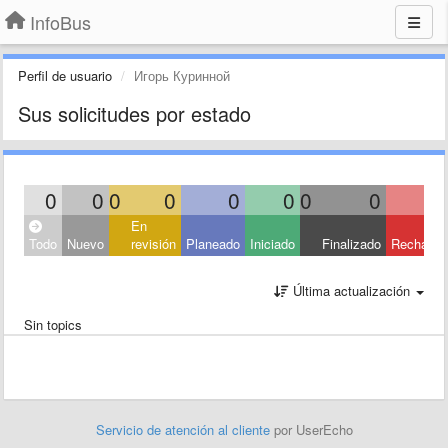
InfoBus
Perfil de usuario
Игорь Куринной
Sus solicitudes por estado
0
0
0
0
0
0
0
0
En
Todo
Nuevo
revisión
Planeado
Iniciado
Finalizado
Rechaza
Última actualización
Sin topics
Servicio de atención al cliente
por UserEcho