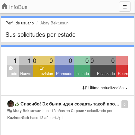
InfoBus
Perfil de usuario
Abay Bektursun
Sus solicitudes por estado
1
1
0
0
0
0
0
0
En
Todo
Nuevo
revisión
Planeado
Iniciado
Finalizado
Rechaza
Última actualización
Спасибо! Эх была идея создать такой проект...
0
Abay Bektursun
hace 13 años
en
Сервис
•
actualizado por
KazInterSoft
hace 13 años
•
1