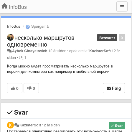
InfoBus
InfoBus
Spørgsmål
несколько маршрутов
Besvaret
0
одновременно
Aybek Ginayatovich
12 år siden
•
opdateret af
KazInterSoft
12 år
siden
•
1
Когда можно будет просматривать несколько маршрутов в
версии для компьтера как например в мобильной версии
0
0
Følg
Svar
KazInterSoft
12 år siden
Svar
Постараемся оперативно реализовать эту возможность в марте.