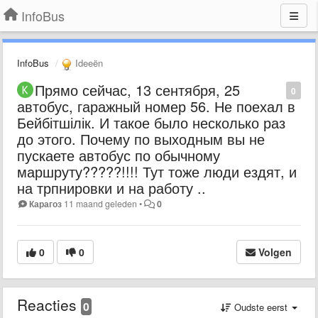
InfoBus
InfoBus
Ideeën
Прямо сейчас, 13 сентября, 25
0
автобус, гаражный номер 56. Не поехал в
Бейбітшілік. И такое было несколько раз
до этого. Почему по выходным вы не
пускаете автобус по обычному
маршруту?????!!!! Тут тоже люди ездят, и
на трпнировки и на работу ..
Карагоз
11 maand geleden
•
0
0
0
Volgen
Reacties
0
Oudste eerst