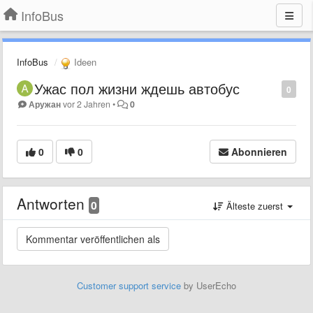
InfoBus
InfoBus
Ideen
Ужас пол жизни ждешь автобус
0
Аружан
vor 2 Jahren
•
0
0
0
Abonnieren
Antworten
0
Älteste zuerst
Customer support service
by UserEcho