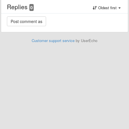
Replies
0
Oldest first
Customer support service
by UserEcho