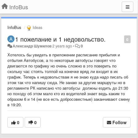
InfoBus
InfoBus
Ideas
1 пожелание и 1 недовольство.
0
Александр Шумилов
2 years ago
•
0
Хотелось бы увидеть в приложении расписание прибытия и
отбытия Автобусов, а то некоторые автобусы говорят что
двигаются по графику но очень сложно в это поверить по
скольку час стоять толпой на конечке вряд ли входит в их
график. Теперь к недовольствам я не знаю куда надо писать об
этом так что напишу сюда. Не занаю за другие маршруты но в
регламенте РК написано что автобусы должны ездить до 21:30
но походу об этом мало кто из водителей знает ведь каким то
образом 6 и 14 (не все есть добросовестные) заканчивают смену
в 19:20.
0
0
Follow