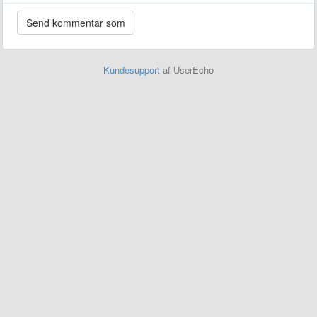
Kundesupport
af UserEcho