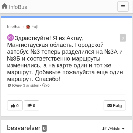
InfoBus
InfoBus
Fejl
Здраствуйте! Я из Актау,
0
Мангистауская область. Городской
автобус №3 теперь разделился на №3А и
№3Б и соответственно маршруты
изменились, а на карте один и тот же
маршрут. Добавьте пожалуйста еще один
маршрут. Спасибо!
Юлий
3 år siden
•
0
0
0
Følg
besvarelser
0
Ældste