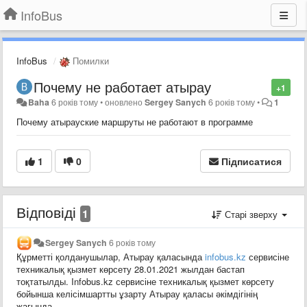
InfoBus
InfoBus
Помилки
Почему не работает атырау
+1
Baha
6 років тому
•
оновлено
Sergey Sanych
6 років тому
•
1
Почему атырауские маршруты не работают в программе
1
0
Підписатися
Відповіді
1
Старі зверху
Sergey Sanych
6 років тому
Құрметті қолданушылар, Атырау қаласында
infobus.kz
сервисіне
техникалық қызмет көрсету 28.01.2021 жылдан бастап
тоқтатылды. Infobus.kz сервисіне техникалық қызмет көрсету
бойынша келісімшартты ұзарту Атырау қаласы әкімдігінің
жағында.