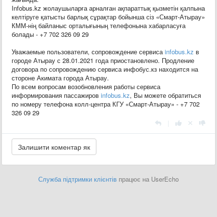
Infobus.kz жолаушыларға арналған ақпараттық қызметін қалпына
келтіруге қатысты барлық сұрақтар бойынша сіз «Смарт-Атырау»
КММ-нің байланыс орталығының телефонына хабарласуға
болады - +7 702 326 09 29
Уважаемые пользователи, сопровождение сервиса
infobus.kz
в
городе Атырау с 28.01.2021 года приостановлено. Продление
договора по сопровождению сервиса инфобус.кз находится на
стороне Акимата города Атырау.
По всем вопросам возобновления работы сервиса
информирования пассажиров
infobus.kz
, Вы можете обратиться
по номеру телефона колл-центра КГУ «Смарт-Атырау» - +7 702
326 09 29
|
Служба підтримки клієнтів
працює на UserEcho