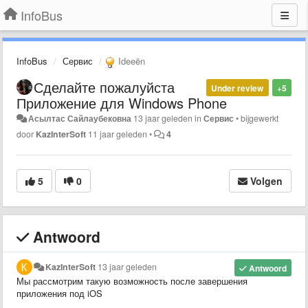
InfoBus
InfoBus
Сервис
Ideeën
Сделайте пожалуйста
Under review
+5
Приложение для Windows Phone
Асылтас Сайлаубековна
13 jaar geleden
in
Сервис
•
bijgewerkt
door
KazInterSoft
11 jaar geleden
•
4
5
0
Volgen
Antwoord
KazInterSoft
13 jaar geleden
Antwoord
Мы рассмотрим такую возможность после завершения
приложения под iOS