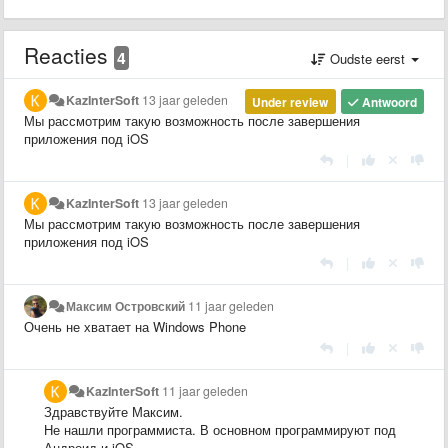
Reacties
4
Oudste eerst
KazInterSoft
13 jaar geleden
Under review
Antwoord
Мы рассмотрим такую возможность после завершения
приложения под iOS
|
KazInterSoft
13 jaar geleden
Мы рассмотрим такую возможность после завершения
приложения под iOS
|
Максим Островский
11 jaar geleden
Очень не хватает на Windows Phone
|
KazInterSoft
11 jaar geleden
Здравствуйте Максим.
Не нашли программиста. В основном программируют под
Андроид и iOS.