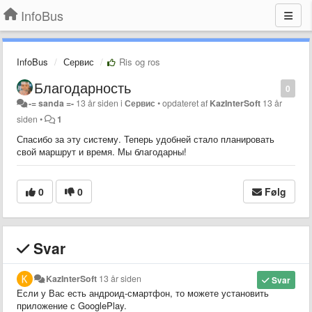
InfoBus
InfoBus
Сервис
Ris og ros
Благодарность
0
-= sanda =-
13 år siden
i
Сервис
•
opdateret af
KazInterSoft
13 år
siden
•
1
Спасибо за эту систему. Теперь удобней стало планировать
свой маршрут и время. Мы благодарны!
0
0
Følg
Svar
KazInterSoft
13 år siden
Svar
Если у Вас есть андроид-смартфон, то можете установить
приложение с GooglePlay.