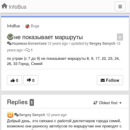
InfoBus
InfoBus
Bugs
не показывает маршруты
0
Нариман Ботантаев
12 years ago
•
updated by
Sergey Sanych
12
years ago
•
1
по утрам (с 7 до 9) не показывает маршруты 8, 9, 17, 22, 23, 24,
26, 33 Город, Семей
0
0
Follow
Replies
1
Oldest first
Sergey Sanych
12 years ago
Добрый день, это связано с работой диспетчеров города семей,
возможно они разноску автобусов по маршрутам они проводят с