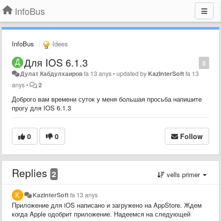
InfoBus
InfoBus
Idees
Для IOS 6.1.3
0
Дулат Кабдулхаиров
fa 13 anys
•
updated by
KazInterSoft
fa 13
anys
•
2
Доброго вам времени суток у меня большая просьба напишите
прогу для IOS 6.1.3
0
0
Follow
Replies
2
vells primer
KazInterSoft
fa 13 anys
Приложение для iOS написано и загружено на AppStore. Ждем
когда Apple одобрит приложение. Надеемся на следующей