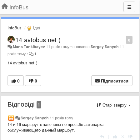
InfoBus
InfoBus
Ідеї
14 avtobus net (
0
Mans Tankibayev
11 років тому
•
оновлено
Sergey Sanych
11
років тому
•
1
14 avtobus net (
0
0
Підписатися
Відповіді
1
Старі зверху
Sergey Sanych
11 років тому
14 и 16 маршрут отключены по просьбе автопарка
обслуживающего данный маршрут.
|