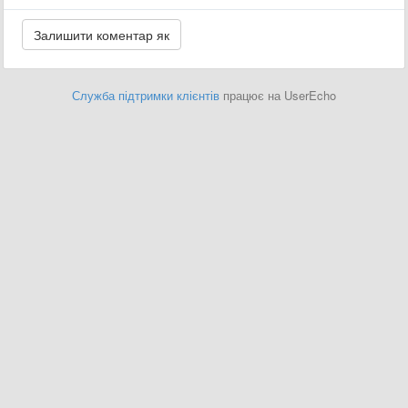
Служба підтримки клієнтів
працює на UserEcho