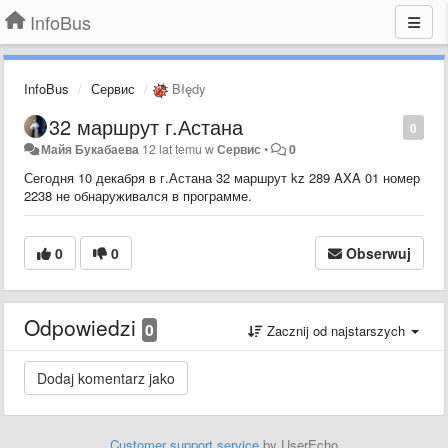
InfoBus
InfoBus
Сервис
Błędy
32 маршрут г.Астана
0
Майя Букабаева
12 lat temu
w
Сервис
•
0
Сегодня 10 декабря в г.Астана 32 маршрут kz 289 AXA 01 номер
2238 не обнаруживался в программе.
0
0
Obserwuj
Odpowiedzi
0
Zacznij od najstarszych
Customer support service
by UserEcho