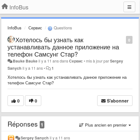
InfoBus
InfoBus
Сервис
Questions
Хотелось бы узнать как
0
устанавливать данное приложение на
телефон Самсунг Стар?
Bauke Bauke
il y a 11 ans
dans
Сервис
•
mis à jour par
Sergey
Sanych
il y a 11 ans
•
1
Хотелось бы узнать как устанавливать данное приложение на
телефон Самсунг Стар?
0
0
S'abonner
Réponses
1
Plus ancien en premier
Sergey Sanych
il y a 11 ans