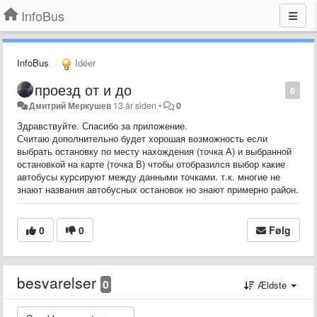
InfoBus
InfoBus
Idéer
проезд от и до
0
Дмитрий Меркушев
13 år siden
•
0
Здравствуйте. Спасибо за приложение.
Считаю дополнительно будет хорошая возможность если
выбрать остановку по месту нахождения (точка А) и выбранной
остановкой на карте (точка В) чтобы отобразился выбор какие
автобусы курсируют между данными точками. т.к. многие не
знают названия автобусных остановок но знают примерно район.
0
0
Følg
besvarelser
0
Ældste