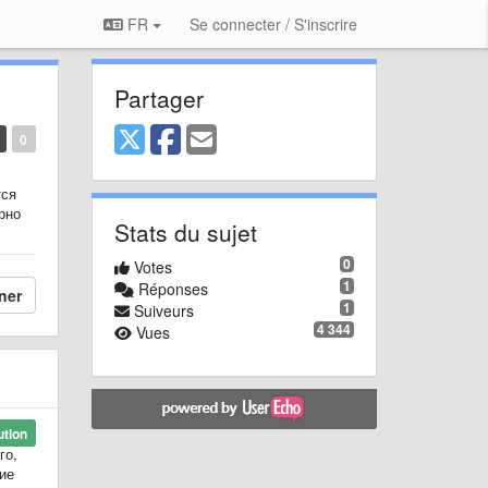
FR
Se connecter / S'inscrire
Partager
0
тся
рно
Stats du sujet
0
Votes
1
Réponses
ner
1
Suiveurs
4 344
Vues
ution
го,
ие