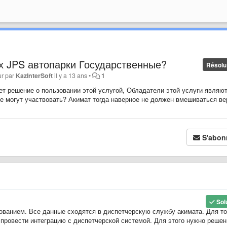
х JPS автопарки Государственные?
Résolu
ur par
KazInterSoft
il y a 13 ans
•
1
ет решение о пользовании этой услугой, Обладатели этой услуги являю
же могут участвовать? Акимат тогда наверное не должен вмешиваться ве
S'abon
Sol
ванием. Все данные сходятся в диспетчерскую службу акимата. Для то
провести интеграцию с диспетчерской системой. Для этого нужно решен