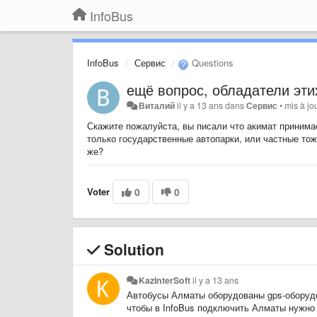
InfoBus
InfoBus
Сервис
Questions
ещё вопрос, обладатели эти
Виталий
il y a 13 ans
dans
Сервис
•
mis à jo
Скажите пожалуйста, вы писали что акимат принима
только государственные автопарки, или частные то
же?
Voter
0
0
Solution
KazInterSoft
il y a 13 ans
Автобусы Алматы оборудованы gps-оборудо
чтобы в InfoBus подключить Алматы нужно 