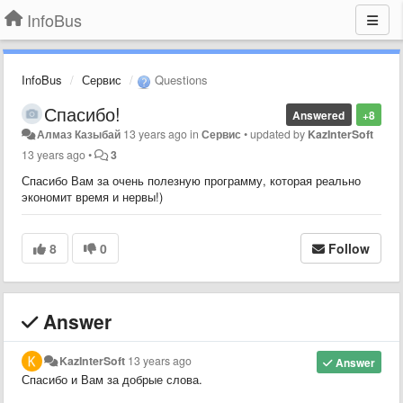
InfoBus
InfoBus
Сервис
Questions
Спасибо!
Answered
+8
Алмаз Казыбай
13 years ago
in
Сервис
•
updated by
KazInterSoft
13 years ago
•
3
Спасибо Вам за очень полезную программу, которая реально
экономит время и нервы!)
8
0
Follow
Answer
KazInterSoft
13 years ago
Answer
Спасибо и Вам за добрые слова.