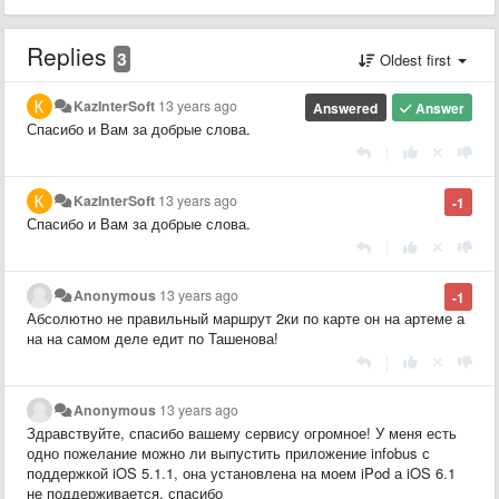
Replies
3
Oldest first
KazInterSoft
13 years ago
Answered
Answer
Спасибо и Вам за добрые слова.
|
KazInterSoft
13 years ago
-1
Спасибо и Вам за добрые слова.
|
Anonymous
13 years ago
-1
Абсолютно не правильный маршрут 2ки по карте он на артеме а
на на самом деле едит по Ташенова!
|
Anonymous
13 years ago
Здравствуйте, спасибо вашему сервису огромное! У меня есть
одно пожелание можно ли выпустить приложение infobus с
поддержкой iOS 5.1.1, она установлена на моем iPod а iOS 6.1
не поддерживается, спасибо