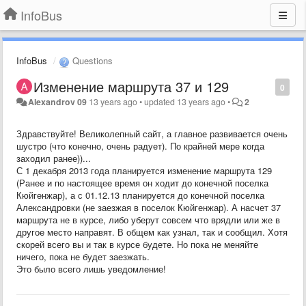
InfoBus
InfoBus
Questions
Изменение маршрута 37 и 129
0
Alexandrov 09
13 years ago
•
updated
13 years ago
•
2
Здравствуйте! Великолепный сайт, а главное развивается очень
шустро (что конечно, очень радует). По крайней мере когда
заходил ранее))...
С 1 декабря 2013 года планируется изменение маршрута 129
(Ранее и по настоящее время он ходит до конечной поселка
Кюйгенжар), а с 01.12.13 планируется до конечной поселка
Александровки (не заезжая в поселок Кюйгенжар). А насчет 37
маршрута не в курсе, либо уберут совсем что врядли или же в
другое место направят. В общем как узнал, так и сообщил. Хотя
скорей всего вы и так в курсе будете. Но пока не меняйте
ничего, пока не будет заезжать.
Это было всего лишь уведомление!