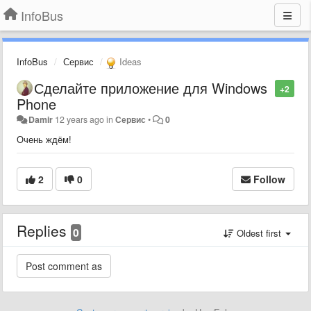
InfoBus
InfoBus
Сервис
Ideas
Сделайте приложение для Windows
+2
Phone
Damir
12 years ago
in
Сервис
•
0
Очень ждём!
2
0
Follow
Replies
0
Oldest first