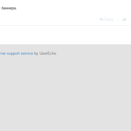
 баннера.
Reply
|
mer support service
by UserEcho