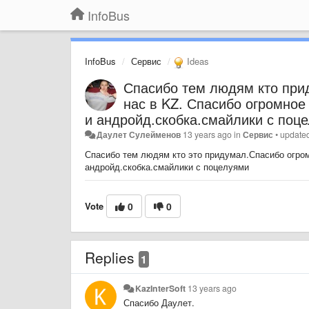
InfoBus
InfoBus
Сервис
Ideas
Спасибо тем людям кто прид
нас в KZ. Спасибо огромное
и андройд.скобка.смайлики с поц
Даулет Сулейменов
13 years ago
in
Сервис
•
update
Спасибо тем людям кто это придумал.Спасибо огром
андройд.скобка.смайлики с поцелуями
Vote
0
0
Replies
1
KazInterSoft
13 years ago
Спасибо Даулет.