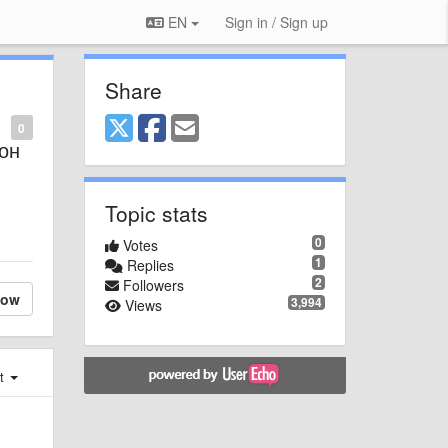
EN
Sign in / Sign up
Share
0
он
Topic stats
0
Votes
1
Replies
2
Followers
low
3,994
Views
st