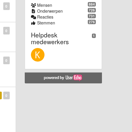
884
Mensen
0
726
Onderwerpen
731
Reacties
276
Stemmen
0
Helpdesk
1
medewerkers
0
0