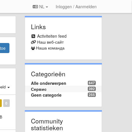
NL
Inloggen / Aanmelden
Links
Activiteiten feed
Наш веб-сайт
Наша команда
toe
Categorieën
Alle onderwerpen
647
eld
Сервис
392
Geen categorie
255
0
 В
Community
statistieken