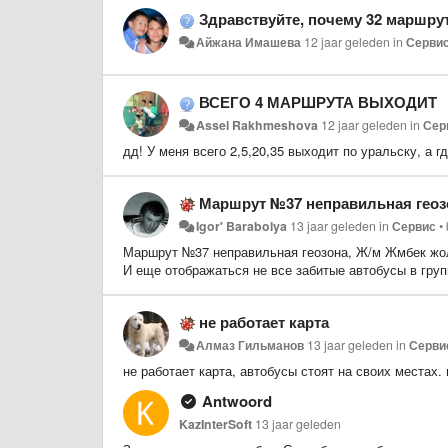
Здравствуйте, почему 32 маршрут
Айжана Имашева
12 jaar geleden
in
Серви
ВСЕГО 4 МАРШРУТА ВЫХОДИТ
Assel Rakhmeshova
12 jaar geleden
in
Сер
дд! У меня всего 2,5,20,35 выходит по уральску, а 
Маршрут №37 неправильная геоз
Igor' Barabolya
13 jaar geleden
in
Сервис
•
​Маршрут №37 неправильная геозона, Ж/м Жмбек жо
И еще отображаться не все забитые автобусы в гру
не работает карта
Алмаз Гильманов
13 jaar geleden
in
Серви
не работает карта, автобусы стоят на своих местах.
Antwoord
KazInterSoft
13 jaar geleden