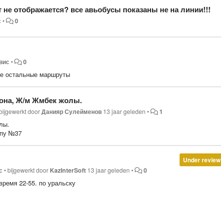
 не отображается? все авьобусы показаны не на линии!!!
с
•
0
вис
•
0
где остальные маршруты
она, Ж/м Жмбек жолы.
bijgewerkt door
Данияр Сулейменов
13 jaar geleden
•
1
лы.
ппу №37
Under review
с
•
bijgewerkt door
KazInterSoft
13 jaar geleden
•
0
 время 22-55. по уральску