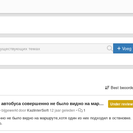
Voeg 
Best beoorde
шруте,хотя один из них подходил в оствновке. В такой мороз и стоять по 40 минут это издевательство.
Under review
•
bijgewerkt door
KazInterSoft
12 jaar geleden
•
1
нно не было видно на маршруте,хотя один из них подходил в оствновке.
о.