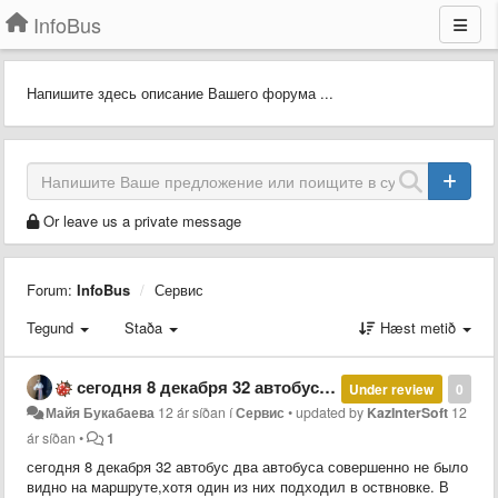
InfoBus
Напишите здесь описание Вашего форума ...
Or leave us a private message
Forum:
InfoBus
Сервис
Tegund
Staða
Hæst metið
сегодня 8 декабря 32 автобус два автобуса совершенно не было видно на маршруте,хотя один из них подходил в оствновке. В такой мороз и стоять по 40 минут это издевательство.
Under review
0
Майя Букабаева
12 ár síðan
í
Сервис
•
updated by
KazInterSoft
12
ár síðan
•
1
сегодня 8 декабря 32 автобус два автобуса совершенно не было
видно на маршруте,хотя один из них подходил в оствновке. В