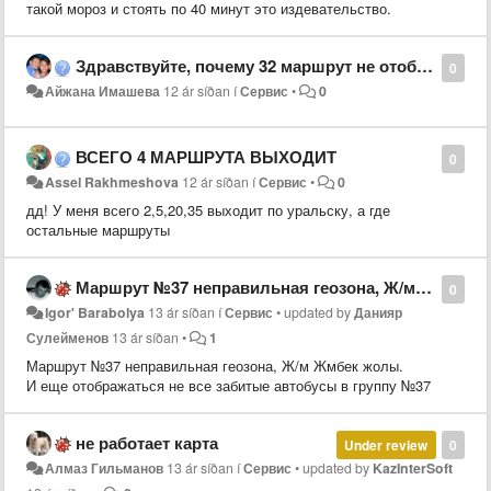
такой мороз и стоять по 40 минут это издевательство.
Здравствуйте, почему 32 маршрут не отображается? все авьобусы показаны не на линии!!!
0
Айжана Имашева
12 ár síðan
í
Сервис
•
0
ВСЕГО 4 МАРШРУТА ВЫХОДИТ
0
Assel Rakhmeshova
12 ár síðan
í
Сервис
•
0
дд! У меня всего 2,5,20,35 выходит по уральску, а где
остальные маршруты
Маршрут №37 неправильная геозона, Ж/м Жмбек жолы.
0
Igor' Barabolya
13 ár síðan
í
Сервис
•
updated by
Данияр
Сулейменов
13 ár síðan
•
1
​Маршрут №37 неправильная геозона, Ж/м Жмбек жолы.
И еще отображаться не все забитые автобусы в группу №37
не работает карта
Under review
0
Алмаз Гильманов
13 ár síðan
í
Сервис
•
updated by
KazInterSoft