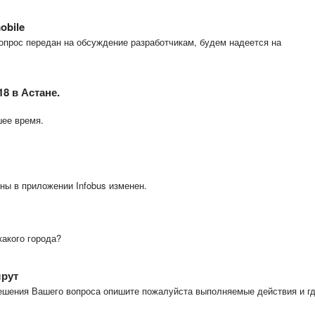
obile
опрос передан на обсуждение разработчикам, будем надеется на
8 в Астане.
шее время.
ны в приложении Infobus изменен.
какого города?
шрут
решения Вашего вопроса опишите пожалуйста выполняемые действия и г