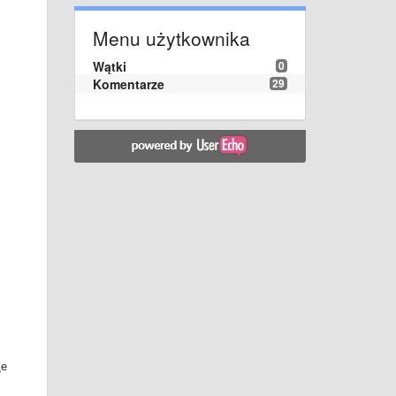
Menu użytkownika
Wątki
0
Komentarze
29
де